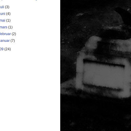
juli
(3)
juni
(4)
mai
(1)
mars
(1)
februar
(2)
januar
(7)
09
(24)