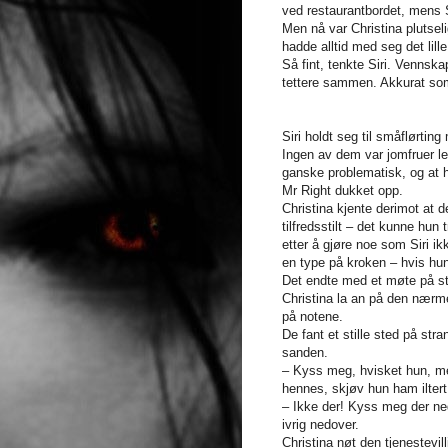
ved restaurantbordet, mens 
Men nå var Christina plutseli
hadde alltid med seg det lille
Så fint, tenkte Siri. Vennska
tettere sammen. Akkurat som
Siri holdt seg til småflørtin
Ingen av dem var jomfruer le
ganske problematisk, og at h
Mr Right dukket opp.
Christina kjente derimot at d
tilfredsstilt – det kunne hun 
etter å gjøre noe som Siri i
en type på kroken – hvis hu
Det endte med et møte på str
Christina la an på den nærm
på notene.
De fant et stille sted på str
sanden.
– Kyss meg, hvisket hun, me
hennes, skjøv hun ham iltert
– Ikke der! Kyss meg der ned
ivrig nedover.
Christina nøt den tjenestevil