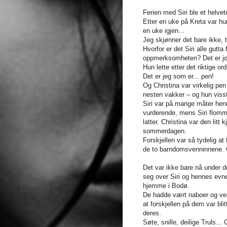
Ferien med Siri ble et helve
Etter en uke på Kreta var hu
en uke igjen...
Jeg skjønner det bare ikke, t
Hvorfor er det Siri alle gutta
oppmerksomheten? Det er jo 
Hun lette etter det riktige ord
Det er jeg som er... pen!
Og Christina var virkelig pen
nesten vakker – og hun visst
Siri var på mange måter henn
vurderende, mens Siri flomme
latter. Christina var den lit
sommerdagen.
Forskjellen var så tydelig a
de to barndomsvenninnene. Og
Det var ikke bare nå under de
seg over Siri og hennes evne
hjemme i Bodø.
De hadde vært naboer og venn
at forskjellen på dem var blit
deres.
Søte, snille, deilige Truls...