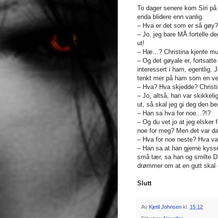
To dager senere kom Siri på 
enda blidere enn vanlig.
– Hva er det som er så gøy? 
– Jo, jeg bare MÅ fortelle d
ut!
– Hæ...? Christina kjente mu
– Og det gøyale er, fortsatte
interessert i ham, egentlig.
tenkt mer på ham som en ven
– Hva? Hva skjedde? Christin
– Jo, altså, han var skikkel
ut, så skal jeg gi deg den b
– Han sa hva for noe...?!?
– Og du vet jo at jeg elsker
noe for meg? Men det var da 
– Hva for noe neste? Hva va
– Han sa at han gjerne kyss
små tær, sa han og smilte DE
drømmer om at en gutt skal 
Slutt
Av
Kjetil Johnsen
kl.
15:12