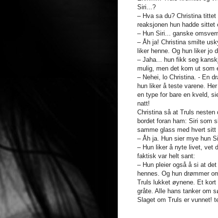
Siri...?
– Hva sa du? Christina titte
reaksjonen hun hadde sittet 
– Hun Siri... ganske omsverm
– Åh ja! Christina smilte uskyl
liker henne. Og hun liker jo 
– Jaha... hun fikk seg kanskj
mulig, men det kom ut som et
– Nehei, lo Christina. - En dra
hun liker å teste varene. He
en type for bare en kveld, s
natt!
Christina så at Truls nesten 
bordet foran ham: Siri som s
samme glass med hvert sitt 
– Åh ja. Hun sier mye hun Sir
– Hun liker å nyte livet, vet
faktisk var helt sant:
– Hun pleier også å si at de
hennes. Og hun drømmer om 
Truls lukket øynene. Et kort
gråte. Alle hans tanker om sø
Slaget om Truls er vunnet! t