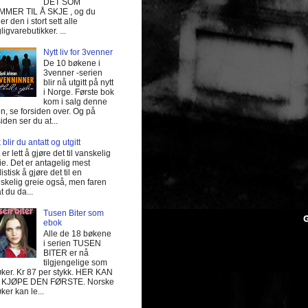
DET SOM
MER TIL Å SKJE , og du
er den i stort sett alle
ligvarebutikker. ...
Nytt liv for 3venner
De 10 bøkene i
3venner -serien
blir nå utgitt på nytt
i Norge. Første bok
kom i salg denne
n, se forsiden over. Og på
siden ser du at...
 blir du antatt og utgitt
 er lett å gjøre det til vanskelig
ie. Det er antagelig mest
listisk å gjøre det til en
skelig greie også, men faren
at du da...
Tusen Biter som
ebok
Alle de 18 bøkene
i serien TUSEN
BITER er nå
tilgjengelige som
ker. Kr 87 per stykk. HER KAN
 KJØPE DEN FØRSTE. Norske
ker kan le...