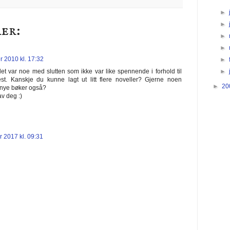
►
►
er:
►
►
r 2010 kl. 17:32
►
►
et var noe med slutten som ikke var like spennende i forhold til
st. Kanskje du kunne lagt ut litt flere noveller? Gjerne noen
►
20
 nye bøker også?
v deg :)
 2017 kl. 09:31