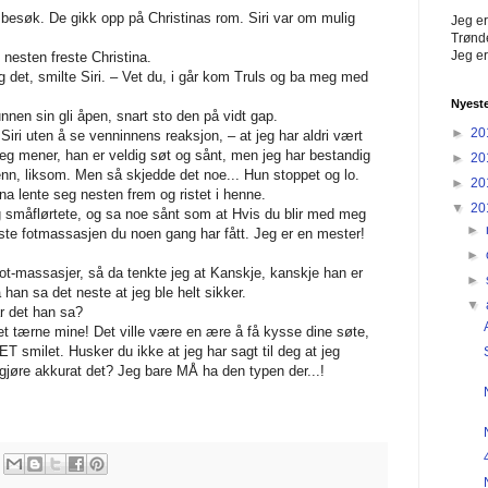
besøk. De gikk opp på Christinas rom. Siri var om mulig
Jeg er
Trønde
Jeg er
nesten freste Christina.
eg det, smilte Siri. – Vet du, i går kom Truls og ba meg med
Nyest
nnen sin gli åpen, snart sto den på vidt gap.
►
20
 Siri uten å se venninnens reaksjon, – at jeg har aldri vært
 Jeg mener, han er veldig søt og sånt, men jeg har bestandig
►
20
n, liksom. Men så skjedde det noe... Hun stoppet og lo.
►
20
a lente seg nesten frem og ristet i henne.
▼
20
ig småflørtete, og sa noe sånt som at Hvis du blir med meg
►
este fotmassasjen du noen gang har fått. Jeg er en mester!
►
 fot-massasjer, så da tenkte jeg at Kanskje, kanskje han er
►
han sa det neste at jeg ble helt sikker.
▼
r det han sa?
et tærne mine! Det ville være en ære å få kysse dine søte,
T smilet. Husker du ikke at jeg har sagt til deg at jeg
gjøre akkurat det? Jeg bare MÅ ha den typen der...!