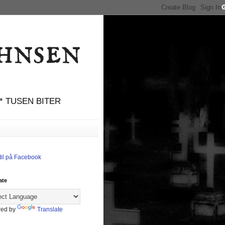
hnsen
 * TUSEN BITER
til på Facebook
ate
ed by
Translate