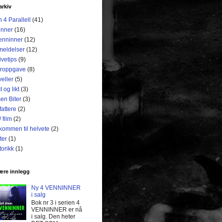
arkiv
 4 Parallell
(41)
enner
(16)
enninner
(12)
eldelser
(12)
ivetips
(9)
roppgave
(8)
eller
(5)
t og likt
(3)
en Biter
(3)
fattere
(2)
/ film
(2)
kommen til helvete
(2)
ter
(1)
torikk
(1)
ære innlegg
Ny 4 VENNINNER
i salg
Bok nr 3 i serien 4
VENNINNER er nå
i salg. Den heter