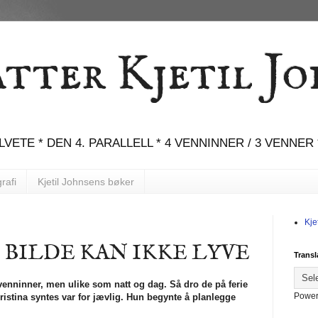
tter Kjetil Jo
VETE * DEN 4. PARALLELL * 4 VENNINNER / 3 VENNER
rafi
Kjetil Johnsens bøker
Kje
ET BILDE KAN IKKE LYVE
Transl
evenninner, men ulike som natt og dag. Så dro de på ferie
Power
stina syntes var for jævlig. Hun begynte å planlegge