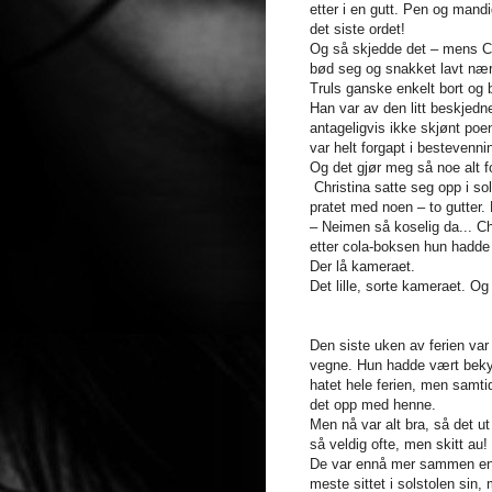
etter i en gutt. Pen og mand
det siste ordet!
Og så skjedde det – mens Ch
bød seg og snakket lavt nært
Truls ganske enkelt bort og bl
Han var av den litt beskjedn
antageligvis ikke skjønt poen
var helt forgapt i bestevenn
Og det gjør meg så noe alt fo
Christina satte seg opp i sol
pratet med noen – to gutter.
– Neimen så koselig da... Chr
etter cola-boksen hun hadde 
Der lå kameraet.
Det lille, sorte kameraet. Og
Den siste uken av ferien var
vegne. Hun hadde vært bekym
hatet hele ferien, men samti
det opp med henne.
Men nå var alt bra, så det ut
så veldig ofte, men skitt au! 
De var ennå mer sammen enn 
meste sittet i solstolen sin,