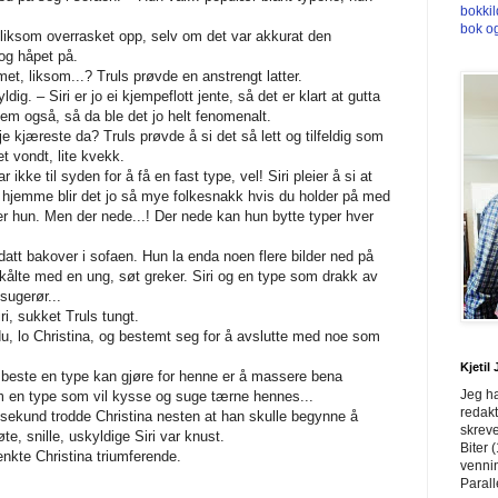
bokki
bok o
t liksom overrasket opp, selv om det var akkurat den
og håpet på.
et, liksom...? Truls prøvde en anstrengt latter.
dig. – Siri er jo ei kjempeflott jente, så det er klart at gutta
dem også, så da ble det jo helt fenomenalt.
e kjæreste da? Truls prøvde å si det så lett og tilfeldig som
 vondt, lite kvekk.
r ikke til syden for å få en fast type, vel! Siri pleier å si at
r hjemme blir det jo så mye folkesnakk hvis du holder på med
ier hun. Men der nede...! Der nede kan hun bytte typer hver
datt bakover i sofaen. Hun la enda noen flere bilder ned på
kålte med en ung, søt greker. Siri og en type som drakk av
sugerør...
i, sukket Truls tungt.
 du, lo Christina, og bestemt seg for å avslutte med noe som
Kjetil
t beste en type kan gjøre for henne er å massere bena
Jeg ha
en type som vil kysse og suge tærne hennes...
redakt
 sekund trodde Christina nesten at han skulle begynne å
skrev
te, snille, uskyldige Siri var knust.
Biter 
enkte Christina triumferende.
vennin
Parall