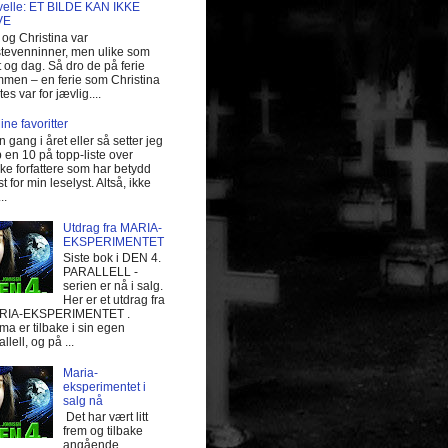
elle: ET BILDE KAN IKKE
VE
i og Christina var
tevenninner, men ulike som
t og dag. Så dro de på ferie
men – en ferie som Christina
tes var for jævlig....
ine favoritter
n gang i året eller så setter jeg
 en 10 på topp-liste over
lke forfattere som har betydd
t for min leselyst. Altså, ikke
..
Utdrag fra MARIA-
EKSPERIMENTET
Siste bok i DEN 4.
PARALLELL -
serien er nå i salg.
Her er et utdrag fra
RIA-EKSPERIMENTET .
a er tilbake i sin egen
llell, og på ...
Maria-
eksperimentet i
salg nå
Det har vært litt
frem og tilbake
angående