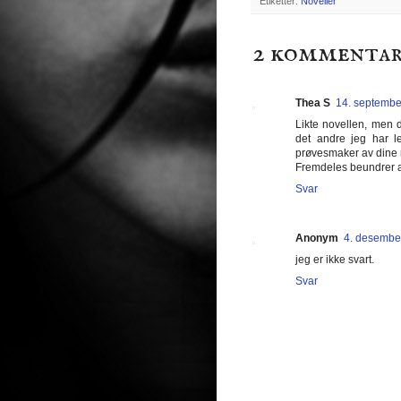
Etiketter:
Noveller
2 kommentar
Thea S
14. septembe
Likte novellen, men d
det andre jeg har le
prøvesmaker av dine
Fremdeles beundrer a
Svar
Anonym
4. desember
jeg er ikke svart.
Svar