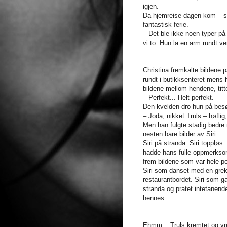
igjen.
Da hjemreise-dagen kom – så 
fantastisk ferie.
– Det ble ikke noen typer på
vi to. Hun la en arm rundt v
Christina fremkalte bildene p
rundt i butikksenteret mens 
bildene mellom hendene, titt
– Perfekt... Helt perfekt.
Den kvelden dro hun på besøk 
– Joda, nikket Truls – høflig
Men han fulgte stadig bedre 
nesten bare bilder av Siri.
Siri på stranda. Siri toppløs
hadde hans fulle oppmerksom
frem bildene som var hele p
Siri som danset med en greke
restaurantbordet. Siri som g
stranda og pratet intetanend
hennes...
Ehmm... Truls kremtet og vre