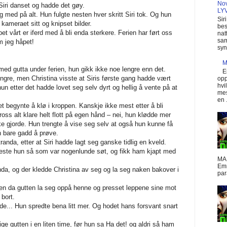
Nov
Siri danset og hadde det gøy.
LY
g med på alt. Hun fulgte nesten hver skritt Siri tok. Og hun
Sir
 kameraet sitt og knipset bilder.
bes
pet vårt er iferd med å bli enda sterkere. Ferien har ført oss
nat
sam
 jeg håpet!
syn
M
g med gutta under ferien, hun gikk ikke noe lengre enn det.
E
ngre, men Christina visste at Siris første gang hadde vært
opp
hvi
un etter det hadde lovet seg selv dyrt og hellig å vente på at
mes
en .
et begynte å klø i kroppen. Kanskje ikke mest etter å bli
tross alt klare helt flott på egen hånd – nei, hun klødde mer
kke gjorde. Hun trengte å vise seg selv at også hun kunne få
n bare gadd å prøve.
anda, etter at Siri hadde lagt seg ganske tidlig en kveld.
este hun så som var nogenlunde søt, og fikk ham kjapt med
MA
Emm
anda, og der kledde Christina av seg og la seg naken bakover i
para
n da gutten la seg oppå henne og presset leppene sine mot
 bort.
e... Hun spredte bena litt mer. Og hodet hans forsvant snart
lige gutten i en liten time, før hun sa Ha det! og aldri så ham