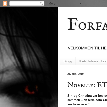
Forfa
VELKOMMEN TIL HEL
Blogg
Kjetil Johnsen biog
21. aug. 2010
Novelle: 
Siri og Christina var best
sammen – en ferie som Chri
sin hevn over Siri...