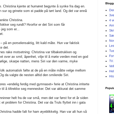
Blogg
te. Christina kjente at humøret begynte å synke fra dag en.
Den
n sur og grinete som ei padde på tørt land. Og det var ennå
3v
enkte Christina.
4 v
 flokker seg rundt? Hvorfor er det Siri som får
Anm
jeg som er...
Skr
et.
Sæ
Nov
 – på en porselensaktig, litt kald måte. Hun var faktisk
Les
e det.
Tus
es rake motsetning: Christina var tilbaketrukken og
For
t over av smil, åpenhet, vilje til å møte verden med en god
t kjølige, skarpe natten, mens Siri var den varme, myke
TV 
Vel
t folk automatisk følte at de på en måte måtte velge mellom
Hel
 da valgte de nesten alltid den smilende Siri.
His
res «endelig ferdig med gymnaset» ferie at Christina irriterte
Popul
 til å tiltrekke seg mennesker. Det var akkurat det samme
inner helt fra de var små, men det var først for et år siden
t et problem for Christina. Det var da Truls flyttet inn i gata
 Christina hadde falt for ham øyeblikkelig. Han var alt hun så