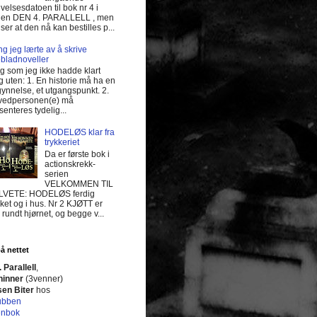
ivelsesdatoen til bok nr 4 i
ien DEN 4. PARALLELL , men
 ser at den nå kan bestilles p...
ing jeg lærte av å skrive
bladnoveller
 og som jeg ikke hadde klart
 uten: 1. En historie må ha en
ynnelse, et utgangspunkt. 2.
vedpersonen(e) må
senteres tydelig...
HODELØS klar fra
trykkeriet
Da er første bok i
actionskrekk-
serien
VELKOMMEN TIL
LVETE: HODELØS ferdig
kket og i hus. Nr 2 KJØTT er
e rundt hjørnet, og begge v...
å nettet
 Parallell
,
ninner
(3venner)
sen Biter
hos
ubben
enbok