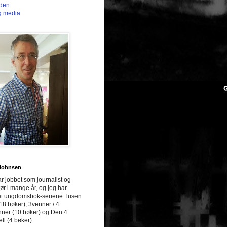
lden
g media
 Johnsen
r jobbet som journalist og
ør i mange år, og jeg har
et ungdomsbok-seriene Tusen
(18 bøker), 3venner / 4
ner (10 bøker) og Den 4.
ell (4 bøker).