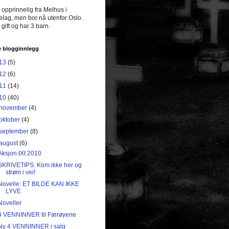
 opprinnelig fra Melhus i
lag, men bor nå utenfor Oslo.
 gift og har 3 barn.
e blogginnlegg
13
(5)
12
(6)
11
(14)
10
(40)
november
(4)
oktober
(4)
september
(8)
august
(6)
Aksjon tXt 2010
SKRIVETIPS: Kom ikke her og
strøm i vei!
Novelle: ET BILDE KAN IKKE
LYVE
Noveller
4 VENNINNER til Færøyene
Ny 4 VENNINNER i salg