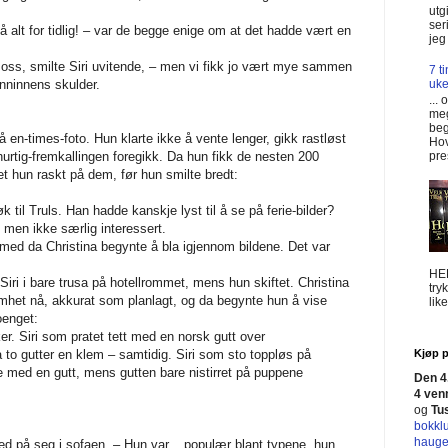
utg
ser
alt for tidlig! – var de begge enige om at det hadde vært en
jeg
 oss, smilte Siri uvitende, – men vi fikk jo vært mye sammen
7 t
enninnens skulder.
uke
...
meg
beg
å en-times-foto. Hun klarte ikke å vente lenger, gikk rastløst
Ho
hurtig-fremkallingen foregikk. Da hun fikk de nesten 200
pre
et hun raskt på dem, før hun smilte bredt:
til Truls. Han hadde kanskje lyst til å se på ferie-bilder?
, men ikke særlig interessert.
med da Christina begynte å bla igjennom bildene. Det var
HE
. Siri i bare trusa på hotellrommet, mens hun skiftet. Christina
try
het nå, akkurat som planlagt, og da begynte hun å vise
lik
oenget:
r. Siri som pratet tett med en norsk gutt over
a to gutter en klem – samtidig. Siri som sto toppløs på
Kjøp p
e med en gutt, mens gutten bare nistirret på puppene
Den 4.
4 ven
og
Tu
bokkl
haug
d på seg i sofaen. – Hun var... populær blant typene, hun