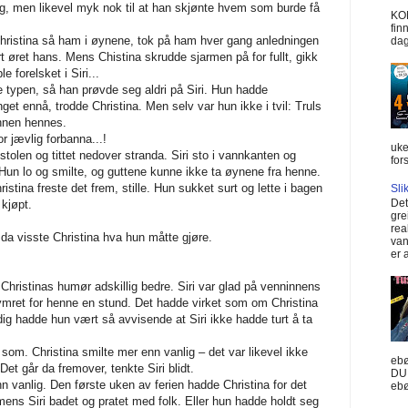
ig, men likevel myk nok til at han skjønte hvem som burde få
KOM
finn
ristina så ham i øynene, tok på ham hver gang anledningen
dag
 øret hans. Mens Chistina skrudde sjarmen på for fullt, gikk
e forelsket i Siri...
e typen, så han prøvde seg aldri på Siri. Hun hadde
get ennå, trodde Christina. Men selv var hun ikke i tvil: Truls
innen hennes.
r jævlig forbanna...!
uke
stolen og tittet nedover stranda. Siri sto i vannkanten og
for
 Hun lo og smilte, og guttene kunne ikke ta øynene fra henne.
istina freste det frem, stille. Hun sukket surt og lette i bagen
Slik
Det
kjøpt.
gre
rea
 da visste Christina hva hun måtte gjøre.
van
er 
 Christinas humør adskillig bedre. Siri var glad på venninnens
ret for henne en stund. Det hadde virket som om Christina
dig hadde hun vært så avvisende at Siri ikke hadde turt å ta
 som. Christina smilte mer enn vanlig – det var likevel ikke
ebø
Det går da fremover, tenkte Siri blidt.
DU
vanlig. Den første uken av ferien hadde Christina for det
ebø
 mens Siri badet og pratet med folk. Eller hun hadde holdt seg